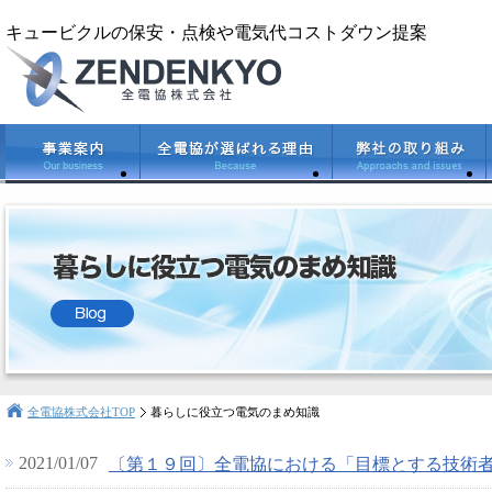
キュービクルの保安・点検や電気代コストダウン提案
全電協株式会社TOP
暮らしに役立つ電気のまめ知識
2021/01/07
〔第１９回〕全電協における「目標とする技術