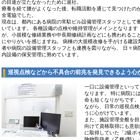
の目途が立たなかったために退社。
療養を経て腰がよくなった後、転職活動を通じて見つけたの
全電協でした。
現在は、都内にある病院の常駐ビル設備管理スタッフとして
いています。 各種設備の点検や維持管理がメインとなります
が、小規模な修繕業務や中長期修繕計画などにも携われるこ
にやりがいを感じますね。 病棟の大規模改修を手がける建設
者や病院の設備管理スタッフとも連携を図りながら、 日々病
内設備の保安管理に努めています。
巡視点検などから不具合の前兆を発見できるよう心
一口に設備管理といって
なります。 特に病院に
命も短くなりがちです。
ながら、日常の巡視点検
うに心がけています。
また、施設管理全般を担
向けて資格取得にも意欲
に取得していた「2級ボ
険物取扱者（乙種4類）」