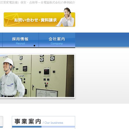
高圧受変電設備）保安・点検等～全電協株式会社の事例紹介